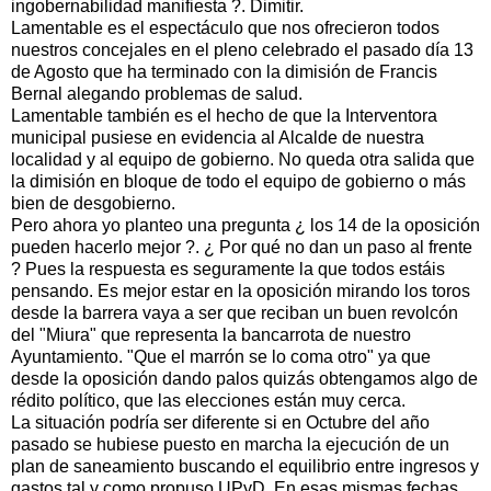
ingobernabilidad manifiesta ?. Dimitir.
Lamentable es el espectáculo que nos ofrecieron todos
nuestros concejales en el pleno celebrado el pasado día 13
de Agosto que ha terminado con la dimisión de Francis
Bernal alegando problemas de salud.
Lamentable también es el hecho de que la Interventora
municipal pusiese en evidencia al Alcalde de nuestra
localidad y al equipo de gobierno. No queda otra salida que
la dimisión en bloque de todo el equipo de gobierno o más
bien de desgobierno.
Pero ahora yo planteo una pregunta ¿ los 14 de la oposición
pueden hacerlo mejor ?. ¿ Por qué no dan un paso al frente
? Pues la respuesta es seguramente la que todos estáis
pensando. Es mejor estar en la oposición mirando los toros
desde la barrera vaya a ser que reciban un buen revolcón
del "Miura" que representa la bancarrota de nuestro
Ayuntamiento. "Que el marrón se lo coma otro" ya que
desde la oposición dando palos quizás obtengamos algo de
rédito político, que las elecciones están muy cerca.
La situación podría ser diferente si en Octubre del año
pasado se hubiese puesto en marcha la ejecución de un
plan de saneamiento buscando el equilibrio entre ingresos y
gastos tal y como propuso UPyD. En esas mismas fechas