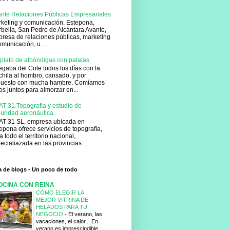
nte Relaciones Públicas Empresariales
keting y comunicación. Estepona,
bella, San Pedro de Alcántara Avante,
resa de relaciones públicas, marketing
omunicación, u...
plato de albóndigas con patatas
gaba del Cole todos los días con la
hila al hombro, cansado, y por
puesto con mucha hambre. Comíamos
os juntos para almorzar en...
T 31.Topografía y estudio de
uridad aeronáutica.
T 31 SL, empresa ubicada en
epona ofrece servicios de topografía,
a todo el territorio nacional,
ecialiazada en las provincias ...
ta de blogs - Un poco de todo
OCINA CON REINA
CÓMO ELEGIR LA
MEJOR VITRINA DE
HELADOS PARA TU
NEGOCIO
-
El verano, las
vacaciones, el calor... En
verano es imprescindible