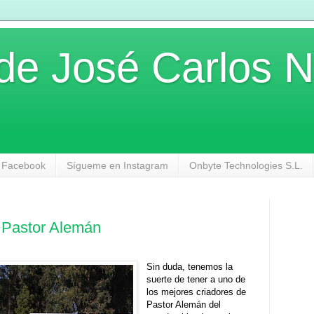
 de José Carlos 
 Facebook
Sígueme en Instagram
Onbyte Technologies S.L.
 Pastor Alemán
Sin duda, tenemos la
suerte de tener a uno de
los mejores criadores de
Pastor Alemán del