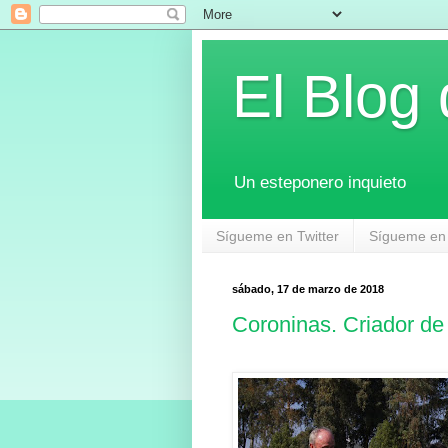
El Blog
Un esteponero inquieto
Sígueme en Twitter
Sígueme en
sábado, 17 de marzo de 2018
Coroninas. Criador de