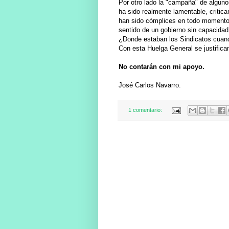
Por otro lado la "campaña" de algun
ha sido realmente lamentable, critica
han sido cómplices en todo momento y 
sentido de un gobierno sin capacidad
¿Donde estaban los Sindicatos cuand
Con esta Huelga General se justifican
No contarán con mi apoyo.
José Carlos Navarro.
1 comentario: