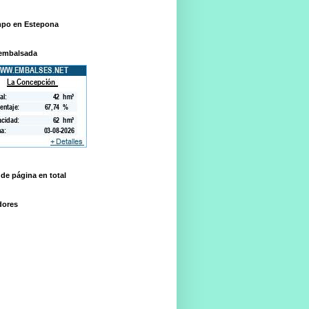
mpo en Estepona
embalsada
 de página en total
dores