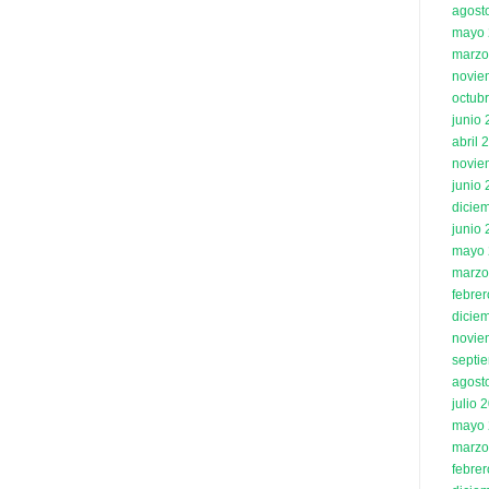
agost
mayo 
marzo
novie
octub
junio
abril 
novie
junio
dicie
junio
mayo 
marzo
febre
dicie
novie
septi
agost
julio 
mayo 
marzo
febre