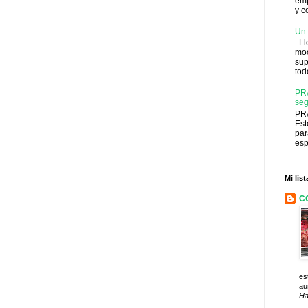
emp
y c
Un 
Lle
moc
su
tod
PRA
seg
PRA
Est
par
esp
Mi lis
C
es
au
Ha