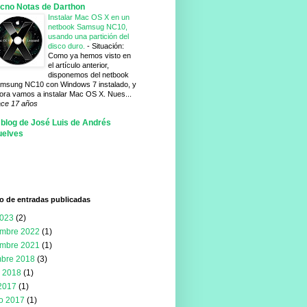
cno Notas de Darthon
Instalar Mac OS X en un
netbook Samsug NC10,
usando una partición del
disco duro.
-
Situación:
Como ya hemos visto en
el artículo anterior,
disponemos del netbook
msung NC10 con Windows 7 instalado, y
ora vamos a instalar Mac OS X. Nues...
ce 17 años
 blog de José Luis de Andrés
uelves
o de entradas publicadas
2023
(2)
embre 2022
(1)
embre 2021
(1)
mbre 2018
(3)
 2018
(1)
 2017
(1)
ro 2017
(1)