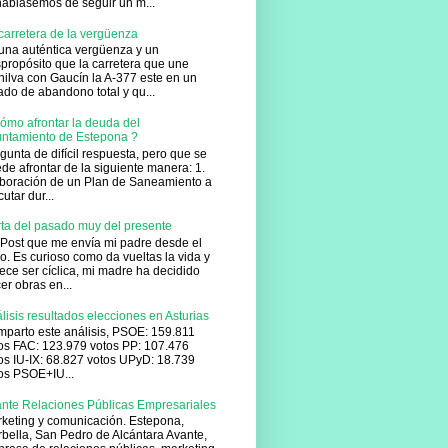
hablásemos de seguir un m...
carretera de la vergüenza
una auténtica vergüenza y un
propósito que la carretera que une
ilva con Gaucín la A-377 este en un
ado de abandono total y qu...
ómo afrontar la deuda del
ntamiento de Estepona ?
gunta de difícil respuesta, pero que se
de afrontar de la siguiente manera: 1.
boración de un Plan de Saneamiento a
cutar dur...
ta del pasado muy del presente
Post que me envía mi padre desde el
lo. Es curioso como da vueltas la vida y
ece ser cíclica, mi madre ha decidido
er obras en...
lisis resultados elecciones en Asturias
parto este análisis, PSOE: 159.811
os FAC: 123.979 votos PP: 107.476
os IU-IX: 68.827 votos UPyD: 18.739
os PSOE+IU...
nte Relaciones Públicas Empresariales
keting y comunicación. Estepona,
bella, San Pedro de Alcántara Avante,