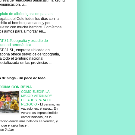
resa de relaciones públicas, marketing
omunicación, u...
plato de albóndigas con patatas
gaba del Cole todos los días con la
hila al hombro, cansado, y por
puesto con mucha hambre. Comíamos
os juntos para almorzar en...
T 31.Topografía y estudio de
uridad aeronáutica.
T 31 SL, empresa ubicada en
epona ofrece servicios de topografía,
a todo el territorio nacional,
ecialiazada en las provincias ...
ta de blogs - Un poco de todo
OCINA CON REINA
CÓMO ELEGIR LA
MEJOR VITRINA DE
HELADOS PARA TU
NEGOCIO
-
El verano, las
vacaciones, el calor... En
verano es imprescindible
comer helados, es la
tación donde más helados se venden, y
nque el calor hace...
ce 2 días