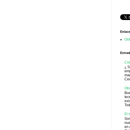
Enlac
Onb
Entra
Cre
¿ S
emp
mar
Cen
Obs
Bue
tec
exi
Tod
El 
Sor
nue
en 