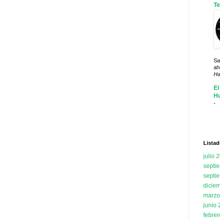
Te
Sa
ah
Ha
El
H
-
Listad
julio 
septi
septi
dicie
marzo
junio
febre