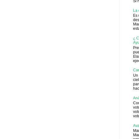
Si 
La 
Es 
des
Man
est
¿ C
Ayu
Pre
pue
Ela
eje
Car
Un 
cie
par
hac
Aná
Com
vot
vot
vot
Ava
Mar
Mar